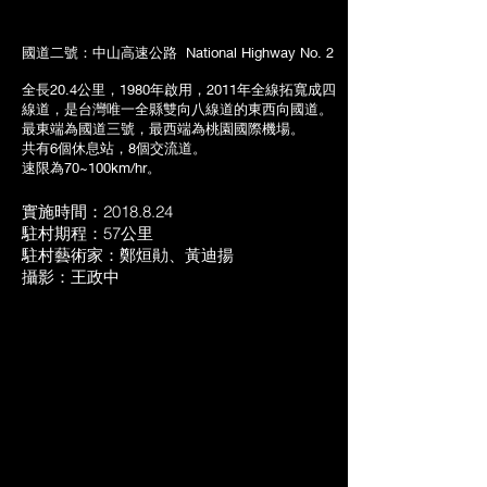
國道二號：中山高速公路 National Highway No. 2
全長20.4公里，1980年啟用，2011年全線拓寬成四
線道，是台灣唯一全縣雙向八線道的東西向國道。
最東端為國道三號，最西端為桃園國際機場。
共有6個休息站，8個交流道。
速限為70~100km/hr。
實施時間：2018.8.24
駐村期程：57公里
駐村藝術家：鄭烜勛、黃迪揚
攝影：王政中