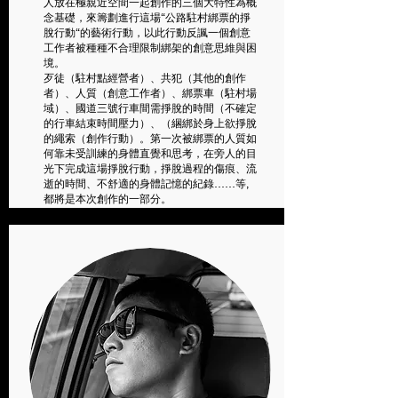
人放在極親近空間一起創作的三個大特性為概
念基礎，來籌劃進行這場“公路駐村綁票的掙
脫行動“的藝術行動，以此行動反諷一個創意
工作者被種種不合理限制綁架的創意思維與困
境。
歹徒（駐村點經營者）、共犯（其他的創作
者）、人質（創意工作者）、綁票車（駐村場
域）、國道三號行車間需掙脫的時間（不確定
的行車結束時間壓力）、（綑綁於身上欲掙脫
的繩索（創作行動）。第一次被綁票的人質如
何靠未受訓練的身體直覺和思考，在旁人的目
光下完成這場掙脫行動，掙脫過程的傷痕、流
逝的時間、不舒適的身體記憶的紀錄……等,
都將是本次創作的一部分。