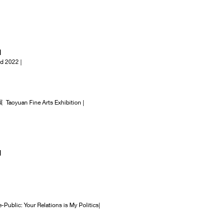
N
 2022 |
aoyuan Fine Arts Exhibition |
N
 Your Relations is My Politics|