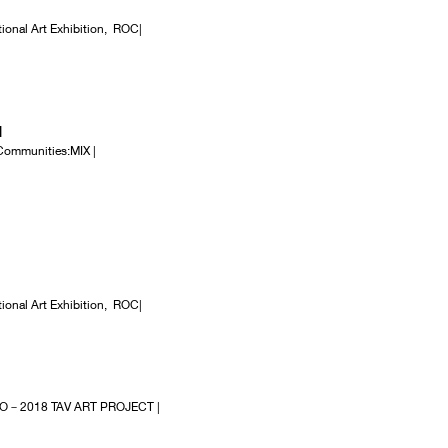
nal Art Exhibition, ROC|
ON
munities:MIX |
nal Art Exhibition, ROC|
O－2018 TAV ART PROJECT |