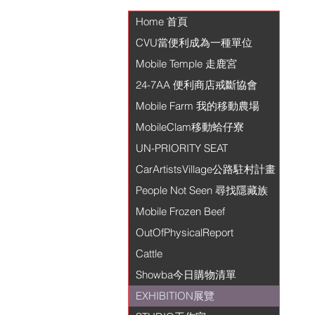
Home 首頁
CVU當便利成為一種單位
Mobile Temple 走鹿宮
24-7AA 便利商店戒斷協會
Mobile Farm 我的移動農場
MobileClam移動蛤仔寮
UN-PRIORITY SEAT
CarArtistsVillage公路駐村計畫
People Not Seen 尋找隱藏族
Mobile Frozen Beef
OutOfPhysicalReport
Cattle
Showba今日購物清單
EXHIBITION展覽